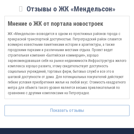
открытыми видовыми террасами или с эффектными витражными
конструкциями. Желающие сделать покупку недвижимости могут
Отзывы о ЖК «Мендельсон»
ознакомиться с реальными вариантами на нашем сайте.
Квалифицированные консультанты ответят на все интересующие клиентов
Мнение о ЖК от портала новостроек
вопросы, уточнят сроки старта и окончания работ, проведут консультации
относительно оснащения и оформления здания.
ЖК «Мендельсон» возводится в одном из престижных районов города с
прекрасной транспортной доступностью. Петроградский район славится
всемирно известными памятниками истории и архитектуры, а также
городскими парками и различными местами отдыха. Проект ведет
строительная компания «Балтийская коммерция», хорошо
зарекомендовавшая себя на рынке недвижимости.Инфраструктура жилого
комплекса хорошо развита, этому свидетельствует доступность
социальных учреждений, торговых фирм, бытовых служб и все это в
шаговой доступности от дома. Для потенциальных покупателей действуют
гибкие условия приобретения жилья на любой вкус. Стоимость квадратного
метра для объекта такого уровня является весьма привлекательной по
сравнению с другими комплексами на Петроградке.
Показать отзывы