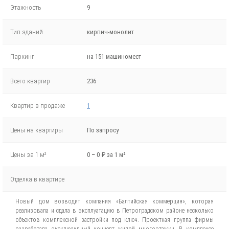
Этажность
9
Тип зданий
кирпич-монолит
Паркинг
на 151 машиномест
Всего квартир
236
Квартир в продаже
1
Цены на квартиры
По запросу
Цены за 1 м²
0 – 0 ₽ за 1 м²
Отделка в квартире
Новый дом возводит компания «Балтийская коммерция», которая
реализовала и сдала в эксплуатацию в Петроградском районе несколько
объектов комплексной застройки под ключ. Проектная группа фирмы
разработала эксклюзивный концепт жилой многоэтажки. В комплексе