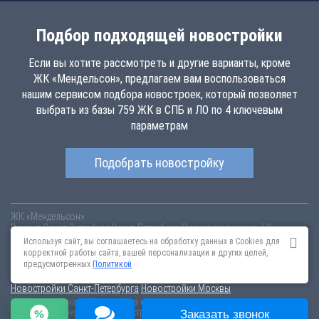
Подбор подходящей новостройки
Если вы хотите рассмотреть и другие варианты, кроме
ЖК «Мендельсон», предлагаем вам воспользоваться
нашим сервисом подбора новостроек, который позволяет
выбрать из базы 759 ЖК в СПБ и ЛО по 4 ключевым
параметрам
Подобрать новостройку
ЖК «Мендельсон»
Россия
Санкт-Петербург
Санкт-Петербург, Пионерская улица, 53
mendelson.novopoisk.spb.ru
Купить квартиру в новом жилом
Используя сайт, вы соглашаетесь на обработку данных в Cookies для
комплексе «Мендельсон» от «Балтийская Коммерция» В Петроградском
корректной работы сайта, вашей персонализации и других целей,
районе. Квартиры различных планировок!
предусмотренных
Политикой
Новостройки Санкт-Петербурга
Новостройки Москвы
Информация на сайте взята из открытых источников, не является
публичной офертой и распространяется для ознакомления.
Заказать звонок