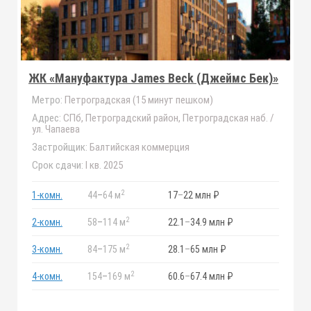
ЖК «Мануфактура James Beck (Джеймс Бек)»
Метро:
Петроградская (15 минут пешком)
Адрес:
СПб, Петроградский район, Петроградская наб. /
ул. Чапаева
Застройщик:
Балтийская коммерция
Срок сдачи:
I кв. 2025
2
1-комн.
44
–
64 м
17
–
22 млн ₽
2
2-комн.
58
–
114 м
22.1
–
34.9 млн ₽
2
3-комн.
84
–
175 м
28.1
–
65 млн ₽
2
4-комн.
154
–
169 м
60.6
–
67.4 млн ₽